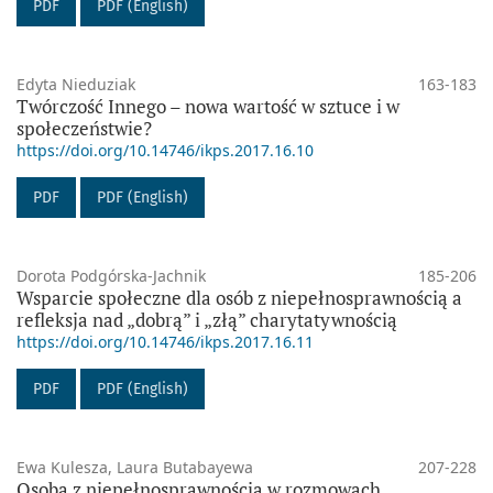
PDF
PDF (English)
Edyta Nieduziak
163-183
Twórczość Innego – nowa wartość w sztuce i w
społeczeństwie?
https://doi.org/10.14746/ikps.2017.16.10
PDF
PDF (English)
Dorota Podgórska-Jachnik
185-206
Wsparcie społeczne dla osób z niepełnosprawnością a
refleksja nad „dobrą” i „złą” charytatywnością
https://doi.org/10.14746/ikps.2017.16.11
PDF
PDF (English)
Ewa Kulesza, Laura Butabayewa
207-228
Osoba z niepełnosprawnością w rozmowach