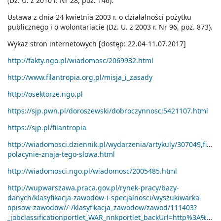
(Dz. U. z 2010 r. Nr 28, poz. 146).
Ustawa z dnia 24 kwietnia 2003 r. o działalności pożytku
publicznego i o wolontariacie (Dz. U. z 2003 r. Nr 96, poz. 873).
Wykaz stron internetowych [dostęp: 22.04-11.07.2017]
http://fakty.ngo.pl/wiadomosc/2069932.html
http://www.filantropia.org.pl/misja_i_zasady
http://osektorze.ngo.pl
https://sjp.pwn.pl/doroszewski/dobroczynnosc;5421107.html
https://sjp.pl/filantropia
http://wiadomosci.dziennik.pl/wydarzenia/artykuly/307049,filant
polacynie-znaja-tego-slowa.html
http://wiadomosci.ngo.pl/wiadomosc/2005485.html
http://wupwarszawa.praca.gov.pl/rynek-pracy/bazy-
danych/klasyfikacja-zawodow-i-specjalnosci/wyszukiwarka-
opisow-zawodow//-/klasyfikacja_zawodow/zawod/111403?
_jobclassificationportlet_WAR_nnkportlet_backUrl=http%3A%2F