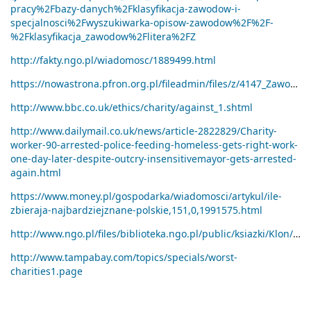
pracy%2Fbazy-danych%2Fklasyfikacja-zawodow-i-
specjalnosci%2Fwyszukiwarka-opisow-zawodow%2F%2F-
%2Fklasyfikacja_zawodow%2Flitera%2FZ
http://fakty.ngo.pl/wiadomosc/1889499.html
https://nowastrona.pfron.org.pl/fileadmin/files/z/4147_Zawodowy_dzia__acz_organizacji.pdf
http://www.bbc.co.uk/ethics/charity/against_1.shtml
http://www.dailymail.co.uk/news/article-2822829/Charity-
worker-90-arrested-police-feeding-homeless-gets-right-work-
one-day-later-despite-outcry-insensitivemayor-gets-arrested-
again.html
https://www.money.pl/gospodarka/wiadomosci/artykul/ile-
zbieraja-najbardziejznane-polskie,151,0,1991575.html
http://www.ngo.pl/files/biblioteka.ngo.pl/public/ksiazki/Klon/elementarz_III_sektora.pdf
http://www.tampabay.com/topics/specials/worst-
charities1.page