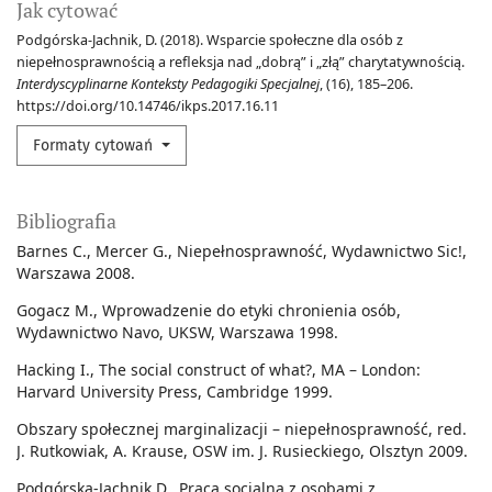
Jak cytować
Podgórska-Jachnik, D. (2018). Wsparcie społeczne dla osób z
niepełnosprawnością a refleksja nad „dobrą” i „złą” charytatywnością.
Interdyscyplinarne Konteksty Pedagogiki Specjalnej
, (16), 185–206.
https://doi.org/10.14746/ikps.2017.16.11
Formaty cytowań
Bibliografia
Barnes C., Mercer G., Niepełnosprawność, Wydawnictwo Sic!,
Warszawa 2008.
Gogacz M., Wprowadzenie do etyki chronienia osób,
Wydawnictwo Navo, UKSW, Warszawa 1998.
Hacking I., The social construct of what?, MA – London:
Harvard University Press, Cambridge 1999.
Obszary społecznej marginalizacji – niepełnosprawność, red.
J. Rutkowiak, A. Krause, OSW im. J. Rusieckiego, Olsztyn 2009.
Podgórska-Jachnik D., Praca socjalna z osobami z