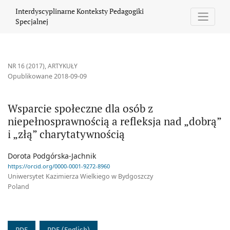
Wsparcie społeczne dla osób z niepełnosprawnością a refleksja n
Interdyscyplinarne Konteksty Pedagogiki
Specjalnej
NR 16 (2017)
,
ARTYKUŁY
Opublikowane 2018-09-09
Wsparcie społeczne dla osób z
niepełnosprawnością a refleksja nad „dobrą”
i „złą” charytatywnością
Dorota Podgórska-Jachnik
https://orcid.org/0000-0001-9272-8960
Uniwersytet Kazimierza Wielkiego w Bydgoszczy
Poland