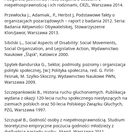
niepełnosprawnością i ich rodzinami, CRZL, Warszawa 2014.
Przewłocka J., Adamiak., P., Herbst J, Podstawowe fakty o
organizacjach pozarządowych – raport z badania 2012. Seria:
Badania Aktywności Obywatelskiej, Stowarzyszenie
Klon/Jawor, Warszawa 2013.
Sibilski L., Social Aspects of Disability: Social Movements,
Social Organization, and Legislative Action, Wydawnictwo
Naukowe „Śląsk”, Katowice 2000.
Spytek-Bandurska G., Sektor, podmioty, poziomy i organizacja
polityki społecznej, [w:] Polityka społeczna, red. G. Firlit-
Fesnak, M. Szylko-Skoczny, Wydawnictwo Naukowe PWN,
Warszawa 2009.
Szczepankowski B., Historia ruchu głuchoniemych. Publikacja
wydana z okazji 120-lecia ruchu społecznego niesłyszących na
ziemiach polskich oraz 50-lecia Polskiego Związku Głuchych,
PZG, Warszawa 1997.
Szczupał B., Godność osoby z niepełnosprawnością. Studium
teoretyczno-empiryczne poczucia godności młodzieży z
dysfunkcją narządu ruchu, Akapit, Warszawa 2011.