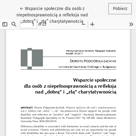
Wróć do szczegółów artykułu
←
Wsparcie społeczne dla osób z
Pobierz
niepełnosprawnością a refleksja nad
„dobrą” i „złą” charytatywnością