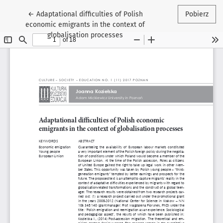
Wróć do szczegółów artykułu
←
Adaptational difficulties of Polish
Pobierz
economic emigrants in the context of
globalisation processes