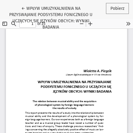
Wróć do szczegółów artykułu
←
WPŁYW UMUZYKALNIENIA NA
Pobierz
PRZYSWAJANIE PODSYSTEMU FONICZNEGO U
UCZĄCYCH SIĘ JĘZYKÓW OBCYCH: WYNIKI
BADANIA