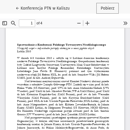
Wróć do szczegółów artykułu
←
Konferencja PTN w Kaliszu
Pobierz