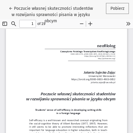
Wróć do szczegółów artykułu
←
Poczucie własnej skuteczności studentów
Pobierz
w rozwijaniu sprawności pisania w języku
obcym