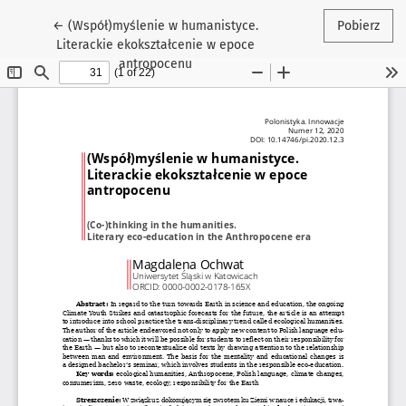
Wróć do szczegółów artykułu
←
(Współ)myślenie w humanistyce.
Pobierz
Literackie ekokształcenie w epoce
antropocenu