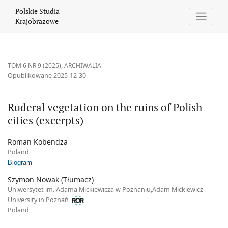
Ruderal vegetation on the ruins of Polish cities (excerpts)
Polskie Studia
Krajobrazowe
TOM 6 NR 9 (2025)
,
ARCHIWALIA
Opublikowane 2025-12-30
Ruderal vegetation on the ruins of Polish
cities (excerpts)
Roman Kobendza
Poland
Biogram
Szymon Nowak (Tłumacz)
Uniwersytet im. Adama Mickiewicza w Poznaniu,Adam Mickiewicz
University in Poznań
Poland