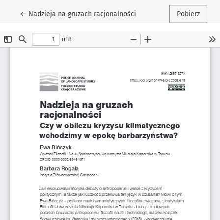
Wróć do szczegółów artykułu
←
Nadzieja na gruzach racjonalności
Pobierz