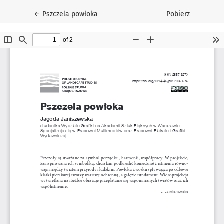
Wróć do szczegółów artykułu
←
Pszczela powłoka
Pobierz