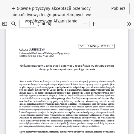
Wróć do szczegółów artykułu
←
Główne przyczyny akceptacji przemocy
Pobierz
niepaństwowych ugrupowań zbrojnych we
współczesnym Afganistanie