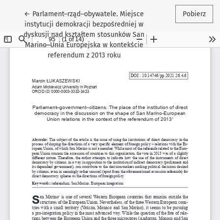
Wróć do szczegółów artykułu
←
Parlament–rząd–obywatele. Miejsce
Pobierz
instytucji demokracji bezpośredniej w
dyskusji nad kształtem stosunków San
Marino–Unia Europejska w kontekście
referendum z 2013 roku