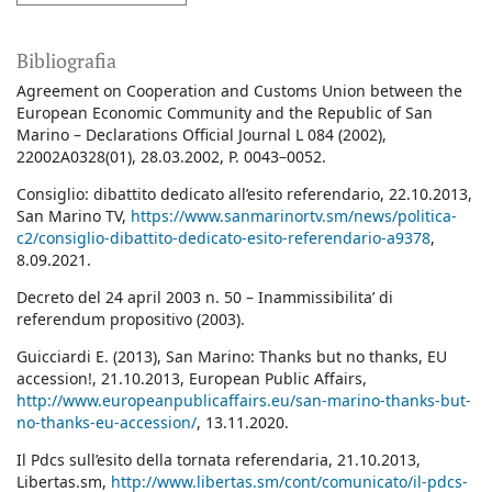
Bibliografia
Agreement on Cooperation and Customs Union between the
European Economic Community and the Republic of San
Marino – Declarations Official Journal L 084 (2002),
22002A0328(01), 28.03.2002, P. 0043–0052.
Consiglio: dibattito dedicato all’esito referendario, 22.10.2013,
San Marino TV,
https://www.sanmarinortv.sm/news/politica-
c2/consiglio-dibattito-dedicato-esito-referendario-a9378
,
8.09.2021.
Decreto del 24 april 2003 n. 50 – Inammissibilita’ di
referendum propositivo (2003).
Guicciardi E. (2013), San Marino: Thanks but no thanks, EU
accession!, 21.10.2013, European Public Affairs,
http://www.europeanpublicaffairs.eu/san-marino-thanks-but-
no-thanks-eu-accession/
, 13.11.2020.
Il Pdcs sull’esito della tornata referendaria, 21.10.2013,
Libertas.sm,
http://www.libertas.sm/cont/comunicato/il-pdcs-