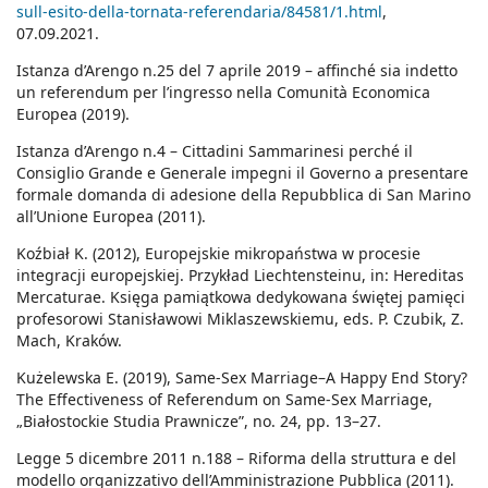
sull-esito-della-tornata-referendaria/84581/1.html
,
07.09.2021.
Istanza d’Arengo n.25 del 7 aprile 2019 – affinché sia indetto
un referendum per l’ingresso nella Comunità Economica
Europea (2019).
Istanza d’Arengo n.4 – Cittadini Sammarinesi perché il
Consiglio Grande e Generale impegni il Governo a presentare
formale domanda di adesione della Repubblica di San Marino
all’Unione Europea (2011).
Koźbiał K. (2012), Europejskie mikropaństwa w procesie
integracji europejskiej. Przykład Liechtensteinu, in: Hereditas
Mercaturae. Księga pamiątkowa dedykowana świętej pamięci
profesorowi Stanisławowi Miklaszewskiemu, eds. P. Czubik, Z.
Mach, Kraków.
Kużelewska E. (2019), Same-Sex Marriage–A Happy End Story?
The Effectiveness of Referendum on Same-Sex Marriage,
„Białostockie Studia Prawnicze”, no. 24, pp. 13–27.
Legge 5 dicembre 2011 n.188 – Riforma della struttura e del
modello organizzativo dell’Amministrazione Pubblica (2011).