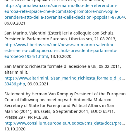
https://giornalesm.com/san-marino-flop-del-referendum-
europa-rete-spiace-che-il-comitato-promotore-non-voglia-
prendere-atto-della-sovranita-delle-decisioni-popolari-87364/
,
06.09.2021.
San Marino. Valentini (Esteri) ieri a colloquio con Schulz,
Presidente Parlamento Europeo, Libertas.sm, 21.08.2013,
http://www.libertas.sm/cont/news/san-marino-valentini-
esteri-ieri-a-colloquio-con-schulz-presidente-parlamento-
europeo/81934/1.html
, 13.10.2020.
San Marino: richiesta formale di adesione a UE, 08.02.2011,
altarimini.it,
https://www.altarimini.it/san_marino_richiesta_formale_di_ades
33436.php
, 09.09.2021.
Statement by Herman Van Rompuy President of the European
Council following his meeting with Antonella Mularoni
Secretary of State for Foreign and Political Affairs in San
Marino (2011), Brussels, 6 September 2011, EUCO 65/11,
Presse 297, PR PCE 38,
http://www.consilium.europa.eu/uedocs/cms_data/docs/pressdata/en/ec/124509.pdf
13.10.2020.