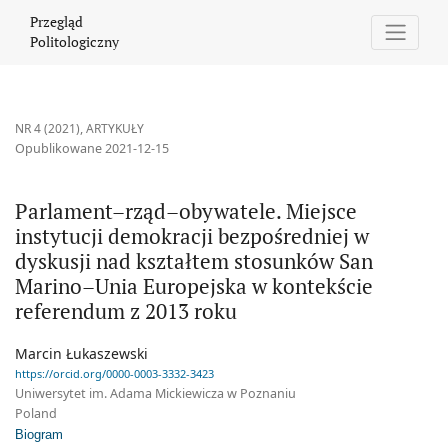
Parlament–rząd–obywatele. Miejsce instytucji demokracji bezpo
Przegląd
Politologiczny
NR 4 (2021)
,
ARTYKUŁY
Opublikowane 2021-12-15
Parlament–rząd–obywatele. Miejsce
instytucji demokracji bezpośredniej w
dyskusji nad kształtem stosunków San
Marino–Unia Europejska w kontekście
referendum z 2013 roku
Marcin Łukaszewski
https://orcid.org/0000-0003-3332-3423
Uniwersytet im. Adama Mickiewicza w Poznaniu
Poland
Biogram