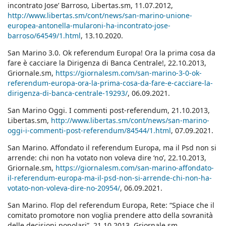
incontrato Jose’ Barroso, Libertas.sm, 11.07.2012,
http://www.libertas.sm/cont/news/san-marino-unione-
europea-antonella-mularoni-ha-incontrato-jose-
barroso/64549/1.html
, 13.10.2020.
San Marino 3.0. Ok referendum Europa! Ora la prima cosa da
fare è cacciare la Dirigenza di Banca Centrale!, 22.10.2013,
Griornale.sm,
https://giornalesm.com/san-marino-3-0-ok-
referendum-europa-ora-la-prima-cosa-da-fare-e-cacciare-la-
dirigenza-di-banca-centrale-19293/
, 06.09.2021.
San Marino Oggi. I commenti post-referendum, 21.10.2013,
Libertas.sm,
http://www.libertas.sm/cont/news/san-marino-
oggi-i-commenti-post-referendum/84544/1.html
, 07.09.2021.
San Marino. Affondato il referendum Europa, ma il Psd non si
arrende: chi non ha votato non voleva dire ‘no’, 22.10.2013,
Griornale.sm,
https://giornalesm.com/san-marino-affondato-
il-referendum-europa-ma-il-psd-non-si-arrende-chi-non-ha-
votato-non-voleva-dire-no-20954/
, 06.09.2021.
San Marino. Flop del referendum Europa, Rete: “Spiace che il
comitato promotore non voglia prendere atto della sovranità
delle decisioni popolari”, 21.10.2013, Griornale.sm,