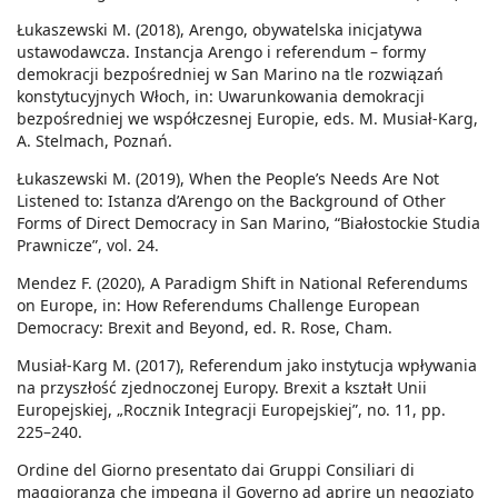
Łukaszewski M. (2018), Arengo, obywatelska inicjatywa
ustawodawcza. Instancja Arengo i referendum – formy
demokracji bezpośredniej w San Marino na tle rozwiązań
konstytucyjnych Włoch, in: Uwarunkowania demokracji
bezpośredniej we współczesnej Europie, eds. M. Musiał-Karg,
A. Stelmach, Poznań.
Łukaszewski M. (2019), When the People’s Needs Are Not
Listened to: Istanza d’Arengo on the Background of Other
Forms of Direct Democracy in San Marino, “Białostockie Studia
Prawnicze”, vol. 24.
Mendez F. (2020), A Paradigm Shift in National Referendums
on Europe, in: How Referendums Challenge European
Democracy: Brexit and Beyond, ed. R. Rose, Cham.
Musiał-Karg M. (2017), Referendum jako instytucja wpływania
na przyszłość zjednoczonej Europy. Brexit a kształt Unii
Europejskiej, „Rocznik Integracji Europejskiej”, no. 11, pp.
225–240.
Ordine del Giorno presentato dai Gruppi Consiliari di
maggioranza che impegna il Governo ad aprire un negoziato