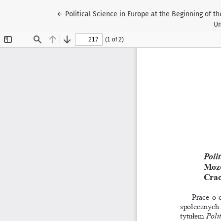
Wróć do szczegółów artykułu
←
Political Science in Europe at the Beginning of the
Un