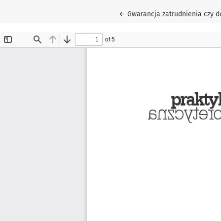
Wróć do szczegółów artykułu
←
Gwarancja zatrudnienia czy 