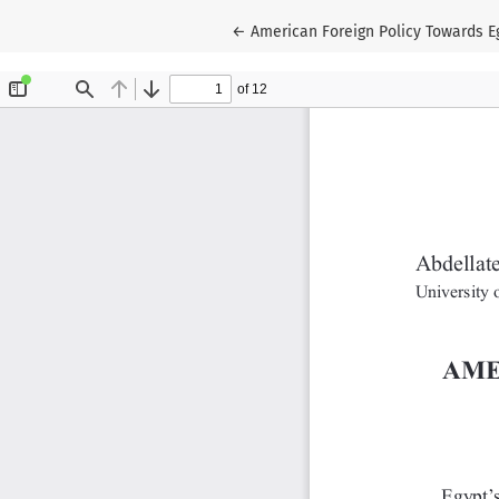
Wróć do szczegółów artykułu
←
American Foreign Policy Towards 