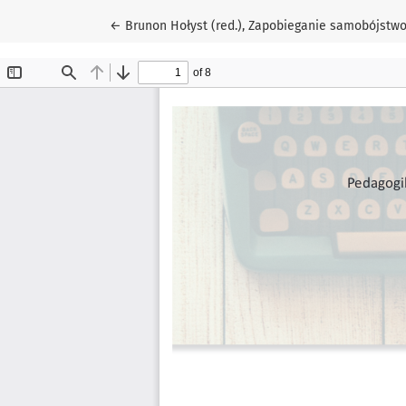
Wróć do szczegółów artykułu
←
Brunon Hołyst (red.), Zapobieganie samobójstwom,