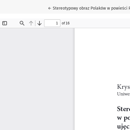
Wróć do szczegółów artykułu
←
Stereotypowy obraz Polaków w powieści 