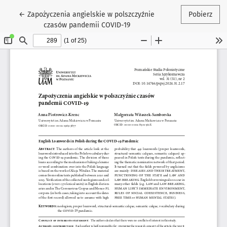
Wróć do szczegółów artykułu
←
Zapożyczenia angielskie w polszczyźnie
Pobierz
czasów pandemii COVID-19