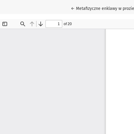
Wróć do szczegółów artykułu
←
Metafizyczne enklawy w prozi