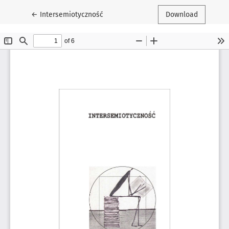
Return to Article Details
←
Intersemiotyczność
Download