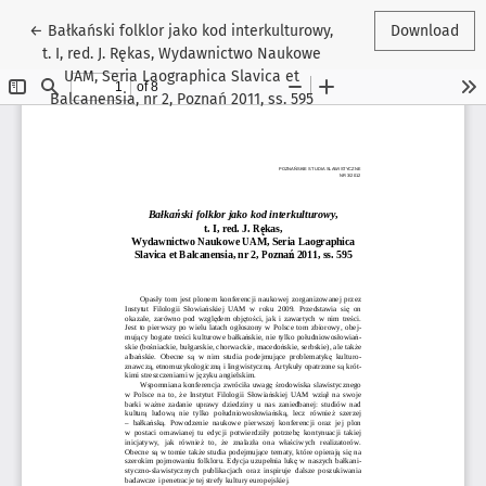
Return to Article Details
←
Bałkański folklor jako kod interkulturowy,
Download
t. I, red. J. Rękas, Wydawnictwo Naukowe
UAM, Seria Laographica Slavica et
Balcanensia, nr 2, Poznań 2011, ss. 595