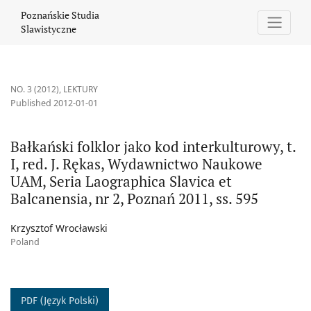
Bałkański folklor jako kod interkulturowy, t. I, red. J. Rękas, 
Poznańskie Studia
Slawistyczne
NO. 3 (2012)
,
LEKTURY
Published 2012-01-01
Bałkański folklor jako kod interkulturowy, t.
I, red. J. Rękas, Wydawnictwo Naukowe
UAM, Seria Laographica Slavica et
Balcanensia, nr 2, Poznań 2011, ss. 595
Krzysztof Wrocławski
Poland
PDF (Język Polski)