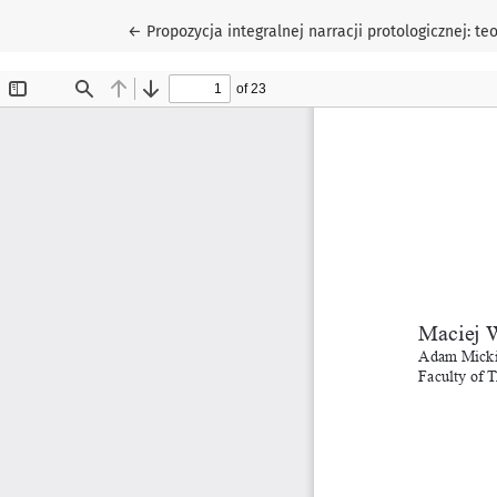
Wróć do szczegółów artykułu
←
Propozycja integralnej narracji protologicznej: 