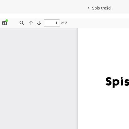
Wróć do szczegółów
←
Spis treści