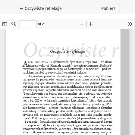
Wróć do szczegółów artykułu
←
Oczywiste refleksje
Pobierz