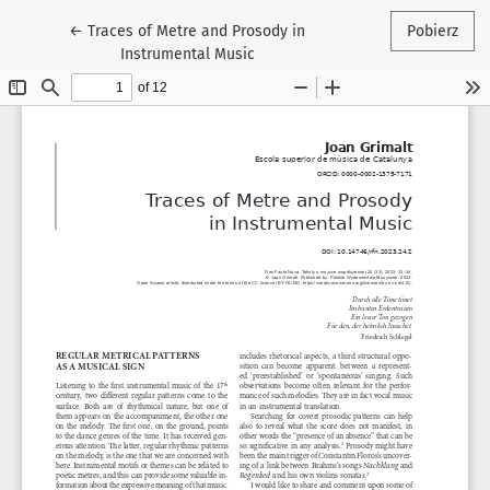
Wróć do szczegółów artykułu
←
Traces of Metre and Prosody in
Pobierz
Instrumental Music