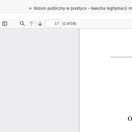
Wróć do szczegółów artykułu
←
Rozum publiczny w praktyce – kwestia legitymacji m