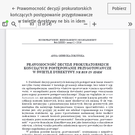
Wróć do szczegółów artykułu
←
Prawomocność decyzji prokuratorskich
Pobierz
kończących postępowanie przygotowawcze
w świetle dyrektywy ne bis in idem