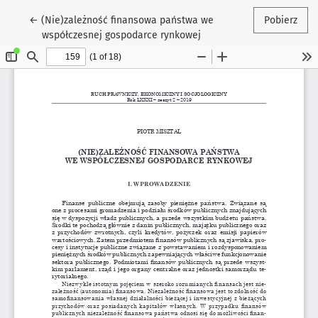
Wróć do szczegółów artykułu
←
(Nie)zależność finansowa państwa we
Pobierz
współczesnej gospodarce rynkowej