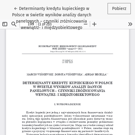
Wróć do szczegółów artykułu
←
Determinanty kredytu kupieckiego w
Pobierz
Polsce w świetle wyników analizy danych
panelowych – czynniki zróżnicowania
wewnątrz- i międzyobiektowego