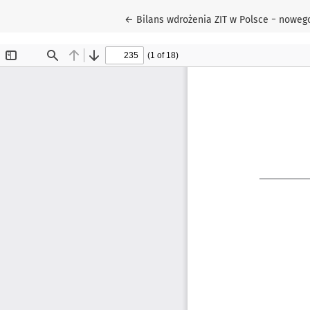
Wróć do szczegółów artykułu
←
Bilans wdrożenia ZIT w Polsce − nowego