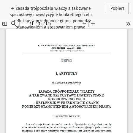
Wróć do szczegółów artykułu
←
Zasada trójpodziału władzy a tak zwane
Pobierz
specustawy inwestycyjne konkretnego celu
– refleksje w przedmiocie granic pomiędzy
stanowieniem a stosowaniem prawa