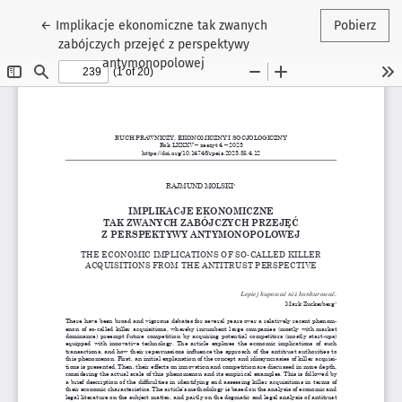
Wróć do szczegółów artykułu
←
Implikacje ekonomiczne tak zwanych
Pobierz
zabójczych przejęć z perspektywy
antymonopolowej