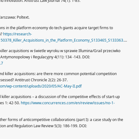
nd innovation. Antitrust Law Journal 74(1): 1-85.
Warszawa: Poltext.
itions in the platform economy do tech giants acquire target firms to
n?
https://research-
150378_Killer_Acquisitions_in_the_Platform_Economy_S133465_S133363.pdf
 killer acquisitions w świetle wyroku w sprawie Illumina/Grail przeciwko
k Antymonopolowy i Regulacyjny 4(11): 134 -143. DOI:
.7
yond killer acquisitions: are there more common potential competition
sessed? Antitrust Chronicle 2(2): 26-37.
.com/wp-content/uploads/2020/05/AC-May-II.pdf
killer acquisitions – a discussion of the competitive effects of start-up
ces 1: 42-50.
https://www.concurrences.com/en/review/issues/no-1-
other forms of anticompetitive collaborations (part I): a case study on the
ion and Regulation Law Review 5(3): 186-199. DOI: