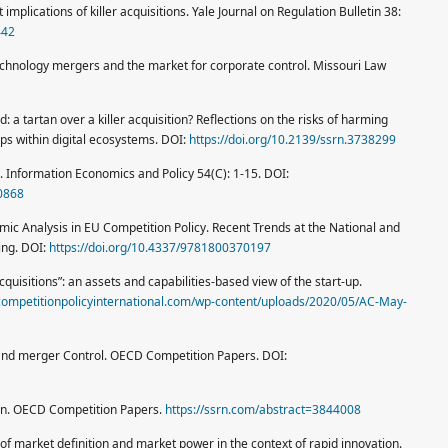
t implications of killer acquisitions. Yale Journal on Regulation Bulletin 38:
442
echnology mergers and the market for corporate control. Missouri Law
id: a tartan over a killer acquisition? Reflections on the risks of harming
ups within digital ecosystems. DOI:
https://doi.org/10.2139/ssrn.3738299
s. Information Economics and Policy 54(C): 1-15. DOI:
00868
nomic Analysis in EU Competition Policy. Recent Trends at the National and
ing. DOI:
https://doi.org/10.4337/9781800370197
cquisitions”: an assets and capabilities-based view of the start-up.
competitionpolicyinternational.com/wp-content/uploads/2020/05/AC-May-
ons and merger Control. OECD Competition Papers. DOI:
tion. OECD Competition Papers.
https://ssrn.com/abstract=3844008
s of market definition and market power in the context of rapid innovation.