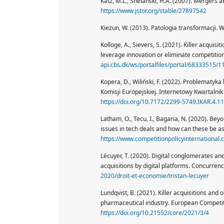
Katz, M.L., Shelanski, H.A. (2007). Mergers a
https://www.jstor.org/stable/27897542
Kieżun, W. (2013). Patologia transformacji. 
Kolloge, A., Sievers, S. (2021). Killer acquis
leverage innovation or eliminate competitio
api.cbs.dk/ws/portalfiles/portal/68333515/1
Kopera, D., Wiliński, F. (2022). Problematyka
Komisji Europejskiej. Internetowy Kwartalni
https://doi.org/10.7172/2299-5749.IKAR.4.11
Latham, O., Tecu, I., Bagaria, N. (2020). Be
issues in tech deals and how can these be as
https://www.competitionpolicyinternational
Lécuyer, T. (2020). Digital conglomerates and 
acquisitions by digital platforms. Concurren
2020/droit-et-economie/tristan-lecuyer
Lundqvist, B. (2021). Killer acquisitions and 
pharmaceutical industry. European Competit
https://doi.org/10.21552/core/2021/3/4