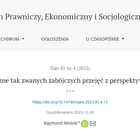
przejęć z perspektywy antymonopolowej
h Prawniczy, Ekonomiczny i Socjologicz
RCHIWUM
OGŁOSZENIA
O CZASOPIŚMIE
Tom 85 Nr 4 (2023)
zne tak zwanych zabójczych przejęć z perspek
* * *
https://doi.org/10.14746/rpeis.2023.85.4.12
Opublikowane 2023-12-30
+
Rajmund Molski