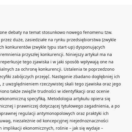
żywione debaty na temat stosunkowo nowego fenomenu tzw.
 przez duże, zasiedziałe na rynku przedsiębiorstwa (zwykle
h konkurentów (zwykle typu start-up) dysponujących
remnienia przyszłej konkurencji. Niniejszy artykuł ma na
 reperkusje tego zjawiska i w jaki sposób wpływają one na
alnych za ochronę konkurencji. Ustalenia te poprzedzono
cyfiki zabójczych przejęć. Następnie zbadano dogłębniej ich
i, z uwzględnieniem rzeczywistej skali tego zjawiska oraz jego
ono także zwięźle trudności w identyfikacji oraz ocenie
 ekonomiczną specyfiką. Metodologia artykułu opiera się
micznej i prawniczej dotyczącej tytułowego zagadnienia, a po
oprawnej regulacji antymonopolowych oraz praktyki ich
 uwag, niezależnie od koncepcyjnej niejednoznaczności
h implikacji ekonomicznych, rośnie – jak się wydaje –