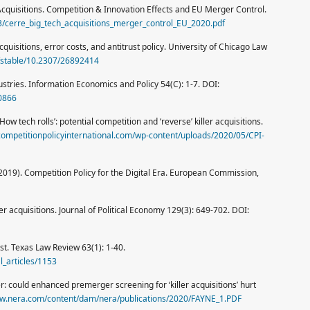
 Acquisitions. Competition & Innovation Effects and EU Merger Control.
3/cerre_big_tech_acquisitions_merger_control_EU_2020.pdf
quisitions, error costs, and antitrust policy. University of Chicago Law
g/stable/10.2307/26892414
ndustries. Information Economics and Policy 54(C): 1-7. DOI:
00866
 ‘How tech rolls’: potential competition and ‘reverse’ killer acquisitions.
competitionpolicyinternational.com/wp-content/uploads/2020/05/CPI-
 (2019). Competition Policy for the Digital Era. European Commission,
ler acquisitions. Journal of Political Economy 129(3): 649-702. DOI:
ust. Texas Law Review 63(1): 1-40.
l_articles/1153
er: could enhanced premerger screening for ‘killer acquisitions’ hurt
ww.nera.com/content/dam/nera/publications/2020/FAYNE_1.PDF