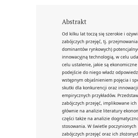
Abstrakt
Od kilku lat toczą się szerokie i o
zabójczych przejęć, tj. przejmowania
dominantów rynkowych) potencjalnyc
innowacyjną technologią, w celu uda
celu ustalenie, jakie są ekonomiczne
podejście do niego władz odpowiedzi
wstępnym objaśnieniem pojęcia i spe
skutki dla konkurencji oraz innowacj
empirycznych przykładów. Przedstawi
zabójczych przejęć, implikowane ich
głównie na analizie literatury ekono
części także na analizie dogmatyczn
stosowania. W świetle poczynionych
zabójczych przejęć oraz ich złożonyc