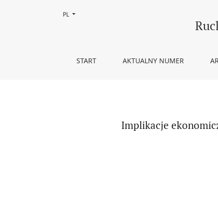
Zmień język, obecnie wybrany to:
PL
Implikacje ekonomiczne tak zwanych zabójczych 
Ruc
START
AKTUALNY NUMER
A
Implikacje ekonomic