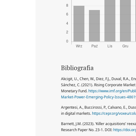
Bibliografia
Akcigit, U., Chen, W., Diez, F.J., Duval, R.A., E
Sánchez, C. (2021). Rising Corporate Market 
Monetary Fund.
https://www.imf.org/en/Publ
Market-Power-Emerging-Policy-Issues-4861
Argentesi, A., Buccirossi, P., Calvano, E., D
in digital markets.
https://cepr.org/voxeu/c
Barnett, J.M. (2023). ‘Killer acquisitions’ r
Research Paper No. 23-1. DOI:
https://doi.o