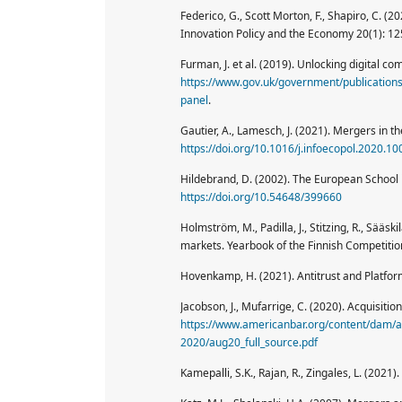
Federico, G., Scott Morton, F., Shapiro, C. (
Innovation Policy and the Economy 20(1): 1
Furman, J. et al. (2019). Unlocking digital co
https://www.gov.uk/government/publications/
panel
.
Gautier, A., Lamesch, J. (2021). Mergers in 
https://doi.org/10.1016/j.infoecopol.2020.1
Hildebrand, D. (2002). The European School 
https://doi.org/10.54648/399660
Holmström, M., Padilla, J., Stitzing, R., Sääsk
markets. Yearbook of the Finnish Competitio
Hovenkamp, H. (2021). Antitrust and Platfo
Jacobson, J., Mufarrige, C. (2020). Acquisitio
https://www.americanbar.org/content/dam/a
2020/aug20_full_source.pdf
Kamepalli, S.K., Rajan, R., Zingales, L. (2021).