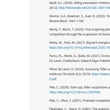
Madl, A.C. (2020). Killing innovation? Antitrus
28-52.
http://hdl.handle.net/20.500.13051/5
Manne, G.A., Bowman, S., Auer, D. (2022). T
Review 86(4): 1047–1169.
Marty, F., Warin, T. (2020). Visa acquiring pla
competition through the acquisition of start
Motta, M., Peitz, M. (2021). Big tech merger
https://doi.org/10.1016/j.infoecopol.2020.1
Parcu, P.L., Monti, G., Botta, M. (2021). Eco
EU Level. Cheltenham: Edward Elgar Publish
Pérez de Lamo, D. (2020). Assessing “killer a
Antitrust Chronicle 2(2): 50-59.
https://www.
II.pdf
Pike, C. (2020). Start-ups, killer acquisiti
https://doi.org/10.2139/ssrn.3597964
Pike, C., Ohno, T. (2021). Potential competi
Pleatsikas, C., Teece, D. (2001). The analysi