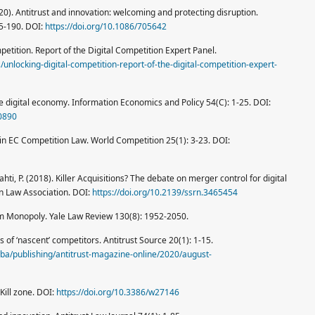
2020). Antitrust and innovation: welcoming and protecting disruption.
25-190. DOI:
https://doi.org/10.1086/705642
mpetition. Report of the Digital Competition Expert Panel.
unlocking-digital-competition-report-of-the-digital-competition-expert-
the digital economy. Information Economics and Policy 54(C): 1-25. DOI:
00890
in EC Competition Law. World Competition 25(1): 3-23. DOI:
ilahti, P. (2018). Killer Acquisitions? The debate on merger control for digital
n Law Association. DOI:
https://doi.org/10.2139/ssrn.3465454
rm Monopoly. Yale Law Review 130(8): 1952-2050.
ns of ‘nascent’ competitors. Antitrust Source 20(1): 1-15.
ba/publishing/antitrust-magazine-online/2020/august-
 Kill zone. DOI:
https://doi.org/10.3386/w27146