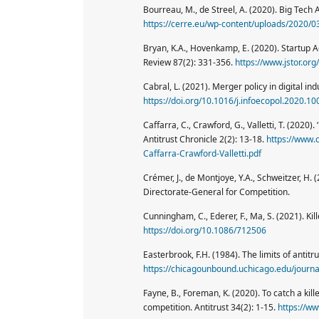
Bourreau, M., de Streel, A. (2020). Big Tech
https://cerre.eu/wp-content/uploads/2020/0
Bryan, K.A., Hovenkamp, E. (2020). Startup Ac
Review 87(2): 331-356.
https://www.jstor.or
Cabral, L. (2021). Merger policy in digital i
https://doi.org/10.1016/j.infoecopol.2020.1
Caffarra, C., Crawford, G., Valletti, T. (2020).
Antitrust Chronicle 2(2): 13-18.
https://www.
Caffarra-Crawford-Valletti.pdf
Crémer, J., de Montjoye, Y.A., Schweitzer, H.
Directorate-General for Competition.
Cunningham, C., Ederer, F., Ma, S. (2021). Kil
https://doi.org/10.1086/712506
Easterbrook, F.H. (1984). The limits of antitr
https://chicagounbound.uchicago.edu/journa
Fayne, B., Foreman, K. (2020). To catch a kill
competition. Antitrust 34(2): 1-15.
https://w