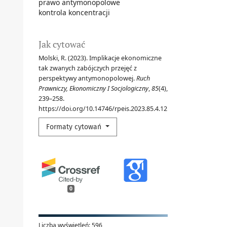
prawo antymonopolowe
kontrola koncentracji
Jak cytować
Molski, R. (2023). Implikacje ekonomiczne
tak zwanych zabójczych przejęć z
perspektywy antymonopolowej.
Ruch
Prawniczy, Ekonomiczny I Socjologiczny
,
85
(4),
239–258.
https://doi.org/10.14746/rpeis.2023.85.4.12
Formaty cytowań
0
Liczba wyświetleń:
596