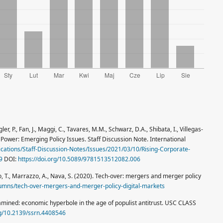
ngler, P., Fan, J., Maggi, C., Tavares, M.M., Schwarz, D.A., Shibata, I., Villegas-
Power: Emerging Policy Issues. Staff Discussion Note. International
ications/Staff-Discussion-Notes/Issues/2021/03/10/Rising-Corporate-
9
DOI:
https://doi.org/10.5089/9781513512082.006
uso, T., Marrazzo, A., Nava, S. (2020). Tech-over: mergers and merger policy
olumns/tech-over-mergers-and-merger-policy-digital-markets
eexamined: economic hyperbole in the age of populist antitrust. USC CLASS
rg/10.2139/ssrn.4408546