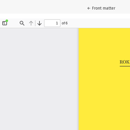
Wróć do szczegółów 
←
Front matter