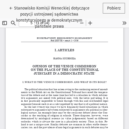
Wróć do szczegółów artykułu
←
Stanowisko Komisji Weneckiej dotyczące
Pobierz
pozycji ustrojowej sądownictwa
konstytucyjnego w demokratycznym
państwie prawa