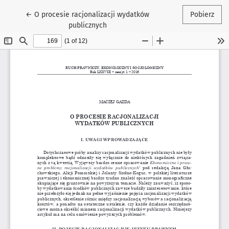
Wróć do szczegółów artykułu
←
O procesie racjonalizacji wydatków
Pobierz
publicznych