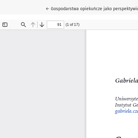
Wróć do szczegółów artykułu
←
Gospodarstwa opiekuńcze jako perspektywic