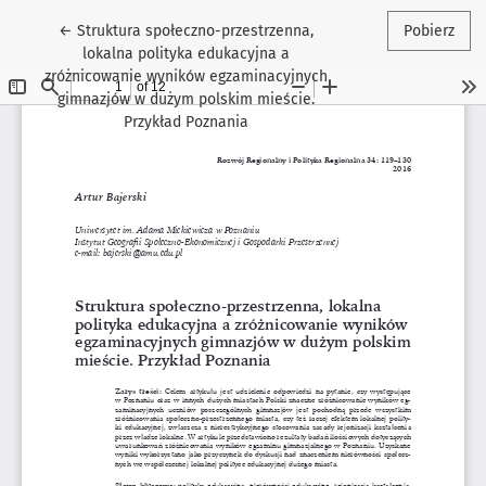
Wróć do szczegółów artykułu
←
Struktura społeczno-przestrzenna,
Pobierz
lokalna polityka edukacyjna a
zróżnicowanie wyników egzaminacyjnych
gimnazjów w dużym polskim mieście.
Przykład Poznania