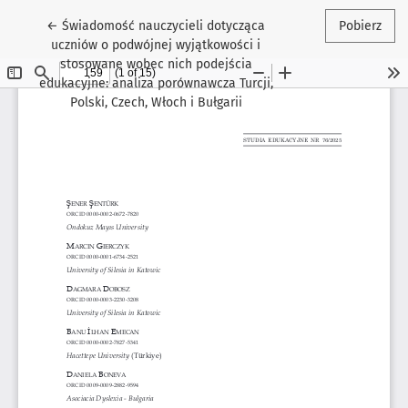
Wróć do szczegółów artykułu
←
Świadomość nauczycieli dotycząca
Pobierz
uczniów o podwójnej wyjątkowości i
stosowane wobec nich podejścia
edukacyjne: analiza porównawcza Turcji,
Polski, Czech, Włoch i Bułgarii