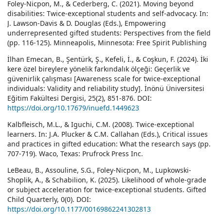
Foley-Nicpon, M., & Cederberg, C. (2021). Moving beyond
disabilities: Twice-exceptional students and self-advocacy. In:
J. Lawson-Davis & D. Douglas (Eds.), Empowering
underrepresented gifted students: Perspectives from the field
(pp. 116-125). Minneapolis, Minnesota: Free Spirit Publishing
İlhan Emecan, B., Şentürk, Ş., Kefeli, İ., & Coşkun, F. (2024). İki
kere özel bireylere yönelik farkındalık ölçeği: Geçerlik ve
güvenirlik çalışması [Awareness scale for twice-exceptional
individuals: Validity and reliability study]. İnönü Üniversitesi
Eğitim Fakültesi Dergisi, 25(2), 851-876. DOI:
https://doi.org/10.17679/inuefd.1449623
Kalbfleisch, M.L., & Iguchi, C.M. (2008). Twice-exceptional
learners. In: J.A. Plucker & C.M. Callahan (Eds.), Critical issues
and practices in gifted education: What the research says (pp.
707-719). Waco, Texas: Prufrock Press Inc.
LeBeau, B., Assouline, S.G., Foley-Nicpon, M., Lupkowski-
Shoplik, A., & Schabilion, K. (2025). Likelihood of whole-grade
or subject acceleration for twice-exceptional students. Gifted
Child Quarterly, 0(0). DOI:
https://doi.org/10.1177/00169862241302813