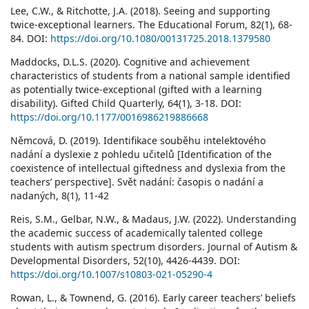
Lee, C.W., & Ritchotte, J.A. (2018). Seeing and supporting
twice-exceptional learners. The Educational Forum, 82(1), 68-
84. DOI:
https://doi.org/10.1080/00131725.2018.1379580
Maddocks, D.L.S. (2020). Cognitive and achievement
characteristics of students from a national sample identified
as potentially twice-exceptional (gifted with a learning
disability). Gifted Child Quarterly, 64(1), 3-18. DOI:
https://doi.org/10.1177/0016986219886668
Němcová, D. (2019). Identifikace souběhu intelektového
nadání a dyslexie z pohledu učitelů [Identification of the
coexistence of intellectual giftedness and dyslexia from the
teachers’ perspective]. Svět nadání: časopis o nadání a
nadaných, 8(1), 11-42
Reis, S.M., Gelbar, N.W., & Madaus, J.W. (2022). Understanding
the academic success of academically talented college
students with autism spectrum disorders. Journal of Autism &
Developmental Disorders, 52(10), 4426-4439. DOI:
https://doi.org/10.1007/s10803-021-05290-4
Rowan, L., & Townend, G. (2016). Early career teachers’ beliefs