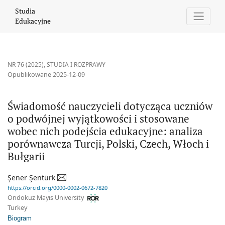
Świadomość nauczycieli dotycząca uczniów o podwójnej wyjątkowo
Studia
Edukacyjne
NR 76 (2025)
,
STUDIA I ROZPRAWY
Opublikowane 2025-12-09
Świadomość nauczycieli dotycząca uczniów
o podwójnej wyjątkowości i stosowane
wobec nich podejścia edukacyjne: analiza
porównawcza Turcji, Polski, Czech, Włoch i
Bułgarii
Şener Şentürk
https://orcid.org/0000-0002-0672-7820
Ondokuz Mayıs University
Turkey
Biogram