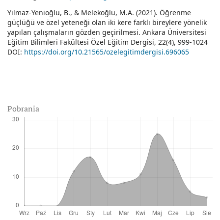
Yılmaz-Yenioğlu, B., & Melekoğlu, M.A. (2021). Öğrenme
güçlüğü ve özel yeteneği olan iki kere farklı bireylere yönelik
yapılan çalışmaların gözden geçirilmesi. Ankara Üniversitesi
Eğitim Bilimleri Fakültesi Özel Eğitim Dergisi, 22(4), 999-1024
DOI:
https://doi.org/10.21565/ozelegitimdergisi.696065
Pobrania