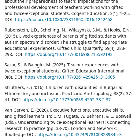
about their preparedness to teach: Implications for the
professional development of teachers working with gifted
and twice-exceptional students. Cogent Education, 3(1), 1-25.
DOI:
https://doi.org/10.1080/2331186X.2016.1242458
Rubenstein, L.D., Schelling, N., Wilczynski, S.M., & Hooks, E.N.
(2015). Lived experiences of parents of gifted students with
autism spectrum disorder: The struggle to find appropriate
educational experiences. Gifted Child Quarterly, 59(4), 283-
298. DOI:
https://doi.org/10.1177/0016986215592193
Sakar, S., & Baloglu, M. (2025). Teacher experiences with
twice-exceptional students. Gifted Education International,
0(0). DOI:
https://doi.org/10.1177/02614294251313605
Struthers, E. (2016). Children with disabilities in Bulgaria:
Ethnohistory and inclusion. Practicing Anthropology, 38(2), 37-
41. DOI:
https://doi.org/10.17730/0888-4552-38.2.37
Van Gerven, E. (2020). Executive functions, executive skills,
and gifted learners. In: C.M. Fugate, W. Behrens, & C. Boswell
(Eds.), Understanding twice-exceptional learners: Connecting
research to practice (pp. 33-70). London and New York:
Routledge DOI:
https://doi.org/10.4324/9781003239345-3