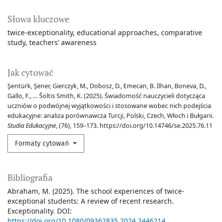
Słowa kluczowe
twice-exceptionality
educational approaches
comparative
study
teachers’ awareness
Jak cytować
Şentürk, Şener, Gierczyk, M., Dobosz, D., Emecan, B. İlhan, Boneva, D.,
Gallo, F., … Šoltis Smith, K. (2025). Świadomość nauczycieli dotycząca
uczniów o podwójnej wyjątkowości i stosowane wobec nich podejścia
edukacyjne: analiza porównawcza Turcji, Polski, Czech, Włoch i Bułgarii.
Studia Edukacyjne
, (76), 159–173. https://doi.org/10.14746/se.2025.76.11
Formaty cytowań
Bibliografia
Abraham, M. (2025). The school experiences of twice-
exceptional students: A review of recent research.
Exceptionality. DOI:
https://doi.org/10.1080/09362835.2024.2446214