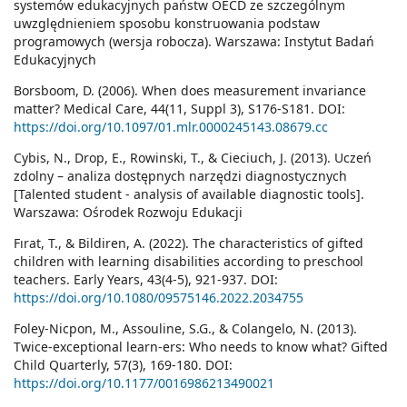
systemów edukacyjnych państw OECD ze szczególnym
uwzględnieniem sposobu konstruowania podstaw
programowych (wersja robocza). Warszawa: Instytut Badań
Edukacyjnych
Borsboom, D. (2006). When does measurement invariance
matter? Medical Care, 44(11, Suppl 3), S176-S181. DOI:
https://doi.org/10.1097/01.mlr.0000245143.08679.cc
Cybis, N., Drop, E., Rowinski, T., & Cieciuch, J. (2013). Uczeń
zdolny – analiza dostępnych narzędzi diagnostycznych
[Talented student - analysis of available diagnostic tools].
Warszawa: Ośrodek Rozwoju Edukacji
Fırat, T., & Bildiren, A. (2022). The characteristics of gifted
children with learning disabilities according to preschool
teachers. Early Years, 43(4-5), 921-937. DOI:
https://doi.org/10.1080/09575146.2022.2034755
Foley-Nicpon, M., Assouline, S.G., & Colangelo, N. (2013).
Twice-exceptional learn-ers: Who needs to know what? Gifted
Child Quarterly, 57(3), 169-180. DOI:
https://doi.org/10.1177/0016986213490021