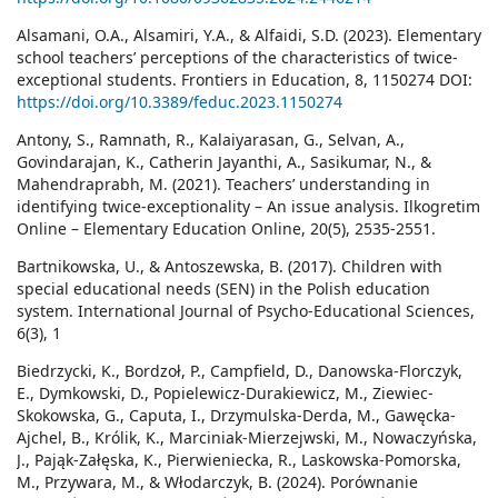
Alsamani, O.A., Alsamiri, Y.A., & Alfaidi, S.D. (2023). Elementary
school teachers’ perceptions of the characteristics of twice-
exceptional students. Frontiers in Education, 8, 1150274 DOI:
https://doi.org/10.3389/feduc.2023.1150274
Antony, S., Ramnath, R., Kalaiyarasan, G., Selvan, A.,
Govindarajan, K., Catherin Jayanthi, A., Sasikumar, N., &
Mahendraprabh, M. (2021). Teachers’ understanding in
identifying twice-exceptionality – An issue analysis. Ilkogretim
Online – Elementary Education Online, 20(5), 2535-2551.
Bartnikowska, U., & Antoszewska, B. (2017). Children with
special educational needs (SEN) in the Polish education
system. International Journal of Psycho-Educational Sciences,
6(3), 1
Biedrzycki, K., Bordzoł, P., Campfield, D., Danowska-Florczyk,
E., Dymkowski, D., Popielewicz-Durakiewicz, M., Ziewiec-
Skokowska, G., Caputa, I., Drzymulska-Derda, M., Gawęcka-
Ajchel, B., Królik, K., Marciniak-Mierzejwski, M., Nowaczyńska,
J., Pająk-Załęska, K., Pierwieniecka, R., Laskowska-Pomorska,
M., Przywara, M., & Włodarczyk, B. (2024). Porównanie