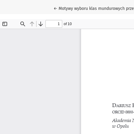
Wróć do szczegółów artykułu
←
Motywy wyboru klas mundurowych prze