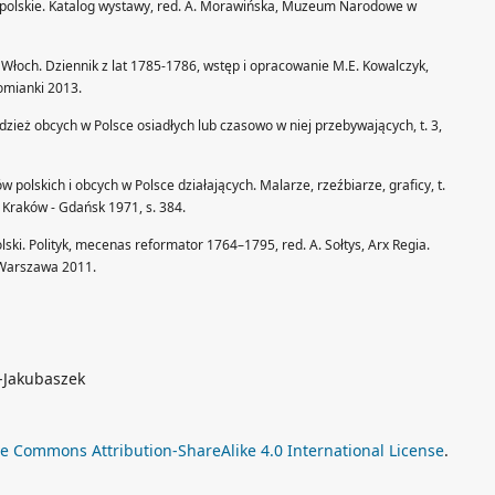
tki polskie. Katalog wystawy, red. A. Morawińska, Muzeum Narodowe w
Włoch. Dziennik z lat 1785-1786, wstęp i opracowanie M.E. Kowalczyk,
omianki 2013.
dzież obcych w Polsce osiadłych lub czasowo w niej przebywających, t. 3,
ów polskich i obcych w Polsce działających. Malarze, rzeźbiarze, graficy, t.
 Kraków - Gdańsk 1971, s. 384.
lski. Polityk, mecenas reformator 1764–1795, red. A. Sołtys, Arx Regia.
Warszawa 2011.
o-Jakubaszek
ve Commons Attribution-ShareAlike 4.0 International License
.