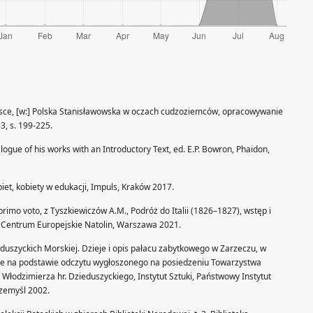
Polsce, [w:] Polska Stanisławowska w oczach cudzoziemców, opracowywanie
3, s. 199-225.
gue of his works with an Introductory Text, ed. E.P. Bowron, Phaidon,
biet, kobiety w edukacji, Impuls, Kraków 2017.
mo voto, z Tyszkiewiczów A.M., Podróż do Italii (1826–1827), wstęp i
, Centrum Europejskie Natolin, Warszawa 2021.
duszyckich Morskiej. Dzieje i opis pałacu zabytkowego w Zarzeczu, w
ne na podstawie odczytu wygłoszonego na posiedzeniu Towarzystwa
z Włodzimierza hr. Dzieduszyckiego, Instytut Sztuki, Państwowy Instytut
rzemyśl 2002.