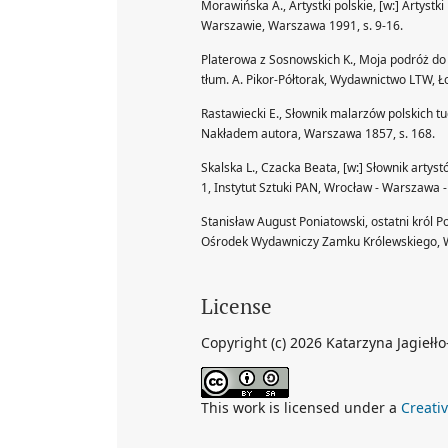
Morawińska A., Artystki polskie, [w:] Artys
Warszawie, Warszawa 1991, s. 9-16.
Platerowa z Sosnowskich K., Moja podróż do 
tłum. A. Pikor-Półtorak, Wydawnictwo LTW, Ł
Rastawiecki E., Słownik malarzów polskich tu
Nakładem autora, Warszawa 1857, s. 168.
Skalska L., Czacka Beata, [w:] Słownik artyst
1, Instytut Sztuki PAN, Wrocław - Warszawa -
Stanisław August Poniatowski, ostatni król Po
Ośrodek Wydawniczy Zamku Królewskiego, 
License
Copyright (c) 2026 Katarzyna Jagiełł
This work is licensed under a
Creati