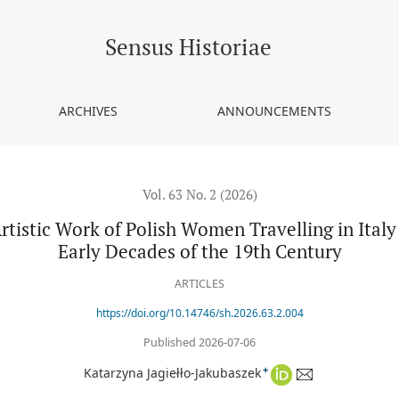
Polish Women Travelling in Italy during the Stanisław Era and in t
Sensus Historiae
ARCHIVES
ANNOUNCEMENTS
Vol. 63 No. 2 (2026)
tistic Work of Polish Women Travelling in Italy 
Early Decades of the 19th Century
ARTICLES
https://doi.org/10.14746/sh.2026.63.2.004
Published 2026-07-06
+
Katarzyna Jagiełło-Jakubaszek