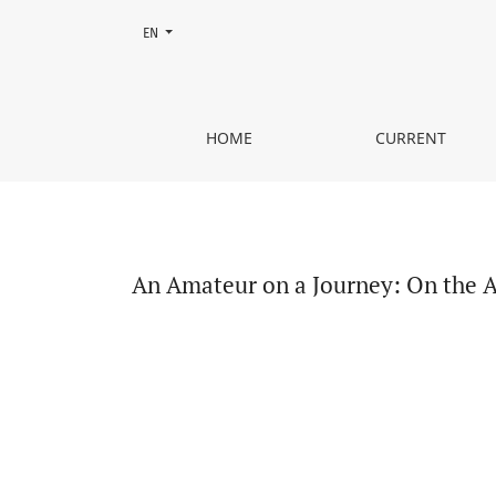
Change the language. The current language is:
EN
An Amateur on a Journey: On the Artistic Work of 
HOME
CURRENT
An Amateur on a Journey: On the Ar