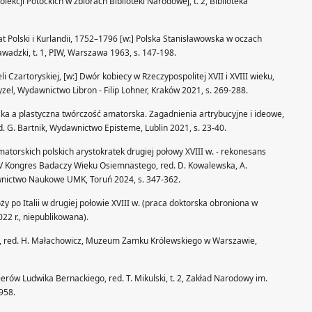
ekcji Potockich w zbiorach Biblioteki Narodowej, t. 2, Biblioteka
t Polski i Kurlandii, 1752–1796 [w:] Polska Stanisławowska w oczach
adzki, t. 1, PIW, Warszawa 1963, s. 147-198.
i Czartoryskiej, [w:] Dwór kobiecy w Rzeczypospolitej XVII i XVIII wieku,
Pyzel, Wydawnictwo Libron - Filip Lohner, Kraków 2021, s. 269-288.
ska a plastyczna twórczość amatorska. Zagadnienia artrybucyjne i ideowe,
ed. G. Bartnik, Wydawnictwo Episteme, Lublin 2021, s. 23-40.
matorskich polskich arystokratek drugiej połowy XVIII w. - rekonesans
IV Kongres Badaczy Wieku Osiemnastego, red. D. Kowalewska, A.
wnictwo Naukowe UMK, Toruń 2024, s. 347-362.
óży po Italii w drugiej połowie XVIII w. (praca doktorska obroniona w
022 r., niepublikowana).
ny, red. H. Małachowicz, Muzeum Zamku Królewskiego w Warszawie,
rów Ludwika Bernackiego, red. T. Mikulski, t. 2, Zakład Narodowy im.
958.