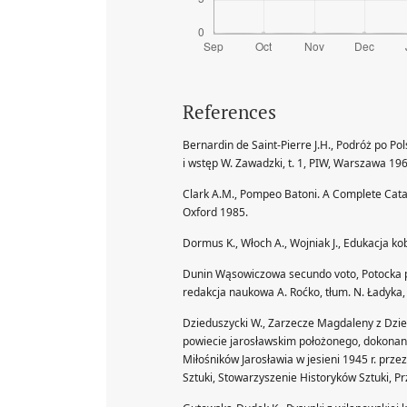
References
Bernardin de Saint-Pierre J.H., Podróż po 
i wstęp W. Zawadzki, t. 1, PIW, Warszawa 196
Clark A.M., Pompeo Batoni. A Complete Catalo
Oxford 1985.
Dormus K., Włoch A., Wojniak J., Edukacja ko
Dunin Wąsowiczowa secundo voto, Potocka pri
redakcja naukowa A. Roćko, tłum. N. Ładyka
Dzieduszycki W., Zarzecze Magdaleny z Dzie
powiecie jarosławskim położonego, dokona
Miłośników Jarosławia w jesieni 1945 r. prze
Sztuki, Stowarzyszenie Historyków Sztuki, P