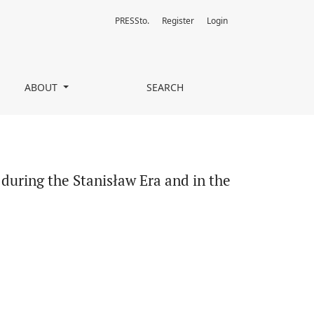
PRESSto.
Register
Login
he Early Decades of the 19th Century
ABOUT
SEARCH
during the Stanisław Era and in the