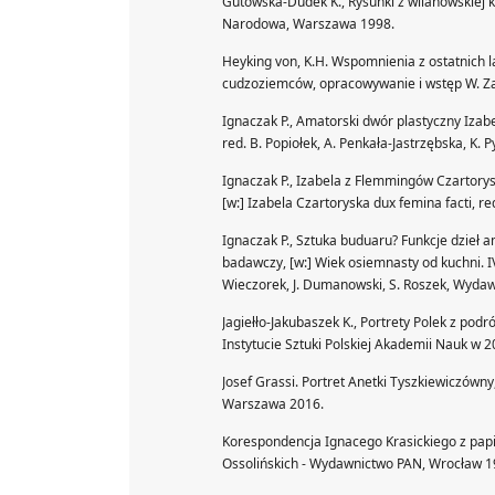
Gutowska-Dudek K., Rysunki z wilanowskiej kol
Narodowa, Warszawa 1998.
Heyking von, K.H. Wspomnienia z ostatnich la
cudzoziemców, opracowywanie i wstęp W. Zaw
Ignaczak P., Amatorski dwór plastyczny Izabel
red. B. Popiołek, A. Penkała-Jastrzębska, K. 
Ignaczak P., Izabela z Flemmingów Czartory
[w:] Izabela Czartoryska dux femina facti, r
Ignaczak P., Sztuka buduaru? Funkcje dzieł a
badawczy, [w:] Wiek osiemnasty od kuchni. 
Wieczorek, J. Dumanowski, S. Roszek, Wyda
Jagiełło-Jakubaszek K., Portrety Polek z podr
Instytucie Sztuki Polskiej Akademii Nauk w 2
Josef Grassi. Portret Anetki Tyszkiewiczów
Warszawa 2016.
Korespondencja Ignacego Krasickiego z papie
Ossolińskich - Wydawnictwo PAN, Wrocław 1