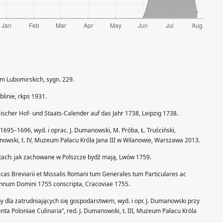
 Lubomirskich, sygn. 229.
linie, rkps 1931.
sischer Hof- und Staats-Calender auf das Jahr 1738, Leipzig 1738.
1695–1696, wyd. i oprac. J. Dumanowski, M. Próba, Ł. Truściński,
owski, t. IV, Muzeum Pałacu Króla Jana III w Wilanowie, Warszawa 2013.
tach: jak zachowane w Polszcze bydź mają, Lwów 1759.
icas Breviarii et Missalis Romani tum Generales tum Particulares ac
nnum Domini 1755 conscripta, Cracoviae 1755.
 dla zatrudniających się gospodarstwem, wyd. i opr. J. Dumanowski przy
ta Poloniae Culinaria”, red. J. Dumanowski, t. III, Muzeum Pałacu Króla