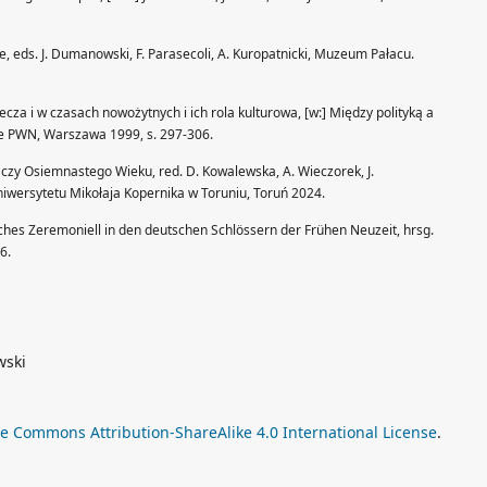
e, eds. J. Dumanowski, F. Parasecoli, A. Kuropatnicki, Muzeum Pałacu.
ecza i w czasach nowożytnych i ich rola kulturowa, [w:] Między polityką a
we PWN, Warszawa 1999, s. 297-306.
czy Osiemnastego Wieku, red. D. Kowalewska, A. Wieczorek, J.
wersytetu Mikołaja Kopernika w Toruniu, Toruń 2024.
hes Zeremoniell in den deutschen Schlössern der Frühen Neuzeit, hrsg.
6.
wski
ve Commons Attribution-ShareAlike 4.0 International License
.