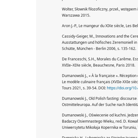
Wolter, Słownik filozoficzny, przeł., wstępe
Warszawa 2015.
Aron J.-P., Le mangeur du XIXe siècle, Les Bel
Cassidy-Geiger, M., Innovations and the Ce
Ausstattungen und höfisches Zeremoniell in 
Schütte, München - Berlin 2006, s. 135-162.
De Franceschi, S.H., Morales du Carême. Essa
XVIIe–XIXe siècle, Beauchesne, Paris 2018.
Dumanowski J., « À la française ». Réception d
Le modèle culinaire français (XVIIe-XXIe siècl
Tours 2021, s. 39-54. DOI:
https://doi.org/1
Dumanowski J., Old Polish fasting: discourse 
Ostmitteleuropa. Auf der Suche nach Identität
Dumanowski J., Oświecenie od kuchni. Jedzeni
Badaczy Osiemnastego Wieku, red. D. Kowal
Uniwersytetu Mikołaja Kopernika w Toruniu, 
Dymnicka H., Lubomirska ze Steinów Joanna (1