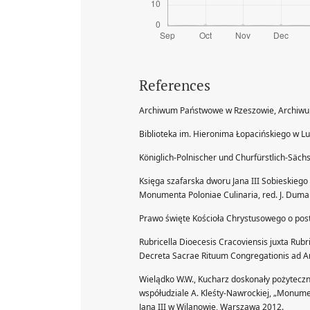
References
Archiwum Państwowe w Rzeszowie, Archiwum
Biblioteka im. Hieronima Łopacińskiego w Lub
Königlich-Polnischer und Churfürstlich-Säch
Księga szafarska dworu Jana III Sobieskiego 
Monumenta Poloniae Culinaria, red. J. Duman
Prawo święte Kościoła Chrystusowego o pos
Rubricella Dioecesis Cracoviensis juxta Rubr
Decreta Sacrae Rituum Congregationis ad A
Wielądko W.W., Kucharz doskonały pożyteczny
współudziale A. Kleśty-Nawrockiej, „Monumen
Jana III w Wilanowie, Warszawa 2012.