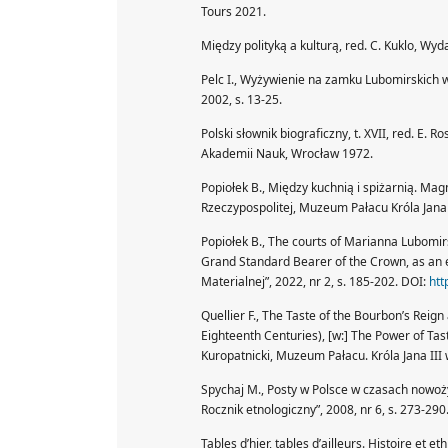
Tours 2021.
Między polityką a kulturą, red. C. Kuklo,
Pelc I., Wyżywienie na zamku Lubomirskich w
2002, s. 13-25.
Polski słownik biograficzny, t. XVII, red. E.
Akademii Nauk, Wrocław 1972.
Popiołek B., Między kuchnią i spiżarnią. M
Rzeczypospolitej, Muzeum Pałacu Króla Jana
Popiołek B., The courts of Marianna Lubomir
Grand Standard Bearer of the Crown, as an e
Materialnej”, 2022, nr 2, s. 185-202. DOI:
htt
Quellier F., The Taste of the Bourbon’s Reig
Eighteenth Centuries), [w:] The Power of Tast
Kuropatnicki, Muzeum Pałacu. Króla Jana III
Spychaj M., Posty w Polsce w czasach nowoży
Rocznik etnologiczny”, 2008, nr 6, s. 273-290
Tables d’hier, tables d’ailleurs. Histoire et et