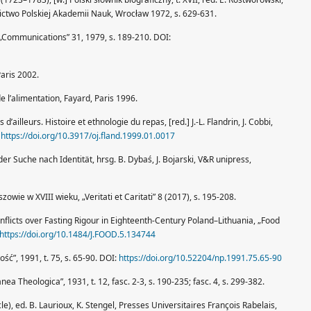
ctwo Polskiej Akademii Nauk, Wrocław 1972, s. 629-631.
 „Communications” 31, 1979, s. 189-210. DOI:
Paris 2002.
 de l’alimentation, Fayard, Paris 1996.
es d’ailleurs. Histoire et ethnologie du repas, [red.] J.-L. Flandrin, J. Cobbi,
:
https://doi.org/10.3917/oj.fland.1999.01.0017
r Suche nach Identität, hrsg. B. Dybaś, J. Bojarski, V&R unipress,
wie w XVIII wieku, „Veritati et Caritati” 8 (2017), s. 195-208.
nflicts over Fasting Rigour in Eighteenth-Century Poland–Lithuania, „Food
https://doi.org/10.1484/J.FOOD.5.134744
ość”, 1991, t. 75, s. 65-90. DOI:
https://doi.org/10.52204/np.1991.75.65-90
nea Theologica”, 1931, t. 12, fasc. 2-3, s. 190-235; fasc. 4, s. 299-382.
le), ed. B. Laurioux, K. Stengel, Presses Universitaires François Rabelais,