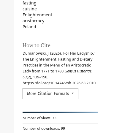
fasting
cuisine
Enlightenment
aristocracy
Poland
How to Cite
Dumanowski, J. (2026). ‘For Her Ladyship.’
The Enlightenment, Fasting and Dietary
Practices in the Menu of an Aristocratic
Lady from 1771 to 1780.
Sensus Historiae
,
63
(2), 139–150.
https://doi.org/10.14746/sh.2026.63.2.010
More Citation Formats
Number of views:
73
Number of downloads:
99