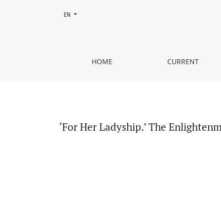
Change the language. The current language is:
EN
‘For Her Ladyship.’ The Enlightenment, Fasting an
HOME
CURRENT
‘For Her Ladyship.’ The Enlightenm