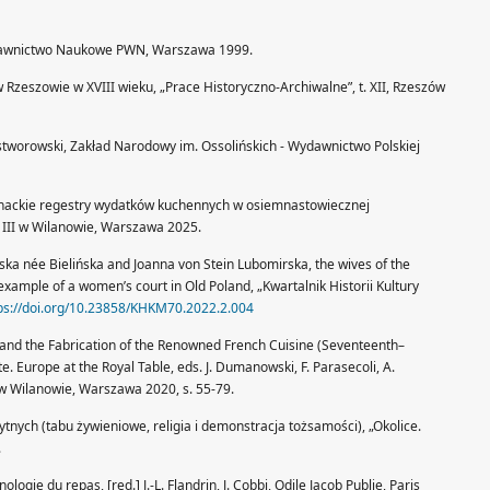
 Wydawnictwo Naukowe PWN, Warszawa 1999.
 Rzeszowie w XVIII wieku, „Prace Historyczno-Archiwalne”, t. XII, Rzeszów
 Rostworowski, Zakład Narodowy im. Ossolińskich - Wydawnictwo Polskiej
agnackie regestry wydatków kuchennych w osiemnastowiecznej
 III w Wilanowie, Warszawa 2025.
ska née Bielińska and Joanna von Stein Lubomirska, the wives of the
xample of a women’s court in Old Poland, „Kwartalnik Historii Kultury
ps://doi.org/10.23858/KHKM70.2022.2.004
n and the Fabrication of the Renowned French Cuisine (Seventeenth–
e. Europe at the Royal Table, eds. J. Dumanowski, F. Parasecoli, A.
 w Wilanowie, Warszawa 2020, s. 55-79.
tnych (tabu żywieniowe, religia i demonstracja tożsamości), „Okolice.
.
hnologie du repas, [red.] J.-L. Flandrin, J. Cobbi, Odile Jacob Publie, Paris