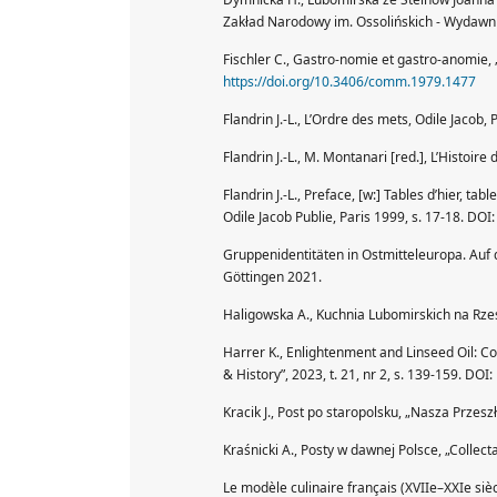
Zakład Narodowy im. Ossolińskich - Wydawni
Fischler C., Gastro-nomie et gastro-anomie,
https://doi.org/10.3406/comm.1979.1477
Flandrin J.-L., L’Ordre des mets, Odile Jacob, 
Flandrin J.-L., M. Montanari [red.], L’Histoire
Flandrin J.-L., Preface, [w:] Tables d’hier, tabl
Odile Jacob Publie, Paris 1999, s. 17-18. DOI
Gruppenidentitäten in Ostmitteleuropa. Auf de
Göttingen 2021.
Haligowska A., Kuchnia Lubomirskich na Rzeszo
Harrer K., Enlightenment and Linseed Oil: Co
& History”, 2023, t. 21, nr 2, s. 139-159. DOI:
Kracik J., Post po staropolsku, „Nasza Przeszł
Kraśnicki A., Posty w dawnej Polsce, „Collecta
Le modèle culinaire français (XVIIe–XXIe sièc