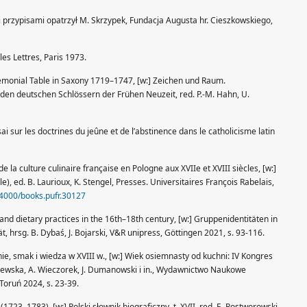
m i przypisami opatrzył M. Skrzypek, Fundacja Augusta hr. Cieszkowskiego,
les Lettres, Paris 1973.
remonial Table in Saxony 1719–1747, [w:] Zeichen und Raum.
den deutschen Schlössern der Frühen Neuzeit, red. P.-M. Hahn, U.
i sur les doctrines du jeûne et de l’abstinence dans le catholicisme latin
e la culture culinaire française en Pologne aux XVIIe et XVIII siècles, [w:]
e), ed. B. Laurioux, K. Stengel, Presses. Universitaires François Rabelais,
0.4000/books.pufr.30127
and dietary practices in the 16th–18th century, [w:] Gruppenidentitäten in
, hrsg. B. Dybaś, J. Bojarski, V&R unipress, Göttingen 2021, s. 93-116.
e, smak i wiedza w XVIII w., [w:] Wiek osiemnasty od kuchni: IV Kongres
ewska, A. Wieczorek, J. Dumanowski i in., Wydawnictwo Naukowe
Toruń 2024, s. 23-39.
723–1783), [w:] Polski słownik biograficzny, t. XVII, red. E. Rostworowski,