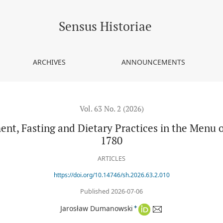
d Dietary Practices in the Menu of an Aristocratic Lady from 1771 t
Sensus Historiae
ARCHIVES
ANNOUNCEMENTS
Vol. 63 No. 2 (2026)
ent, Fasting and Dietary Practices in the Menu o
1780
ARTICLES
https://doi.org/10.14746/sh.2026.63.2.010
Published 2026-07-06
+
Jarosław Dumanowski