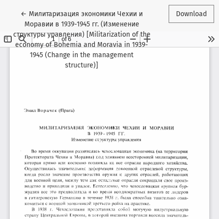
Return to Article Details
←
Милитаризация экономики Чехии и
Download
Моравии в 1939-1945 гг. (Изменение
структуры уравления) [Militarization of the
economy of Bohemia and Moravia in 1939-
1945 (Change in the management
structure)]