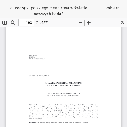
Wróć do szczegółów artykułu
←
Początki polskiego mennictwa w świetle
Pobierz
nowszych badań