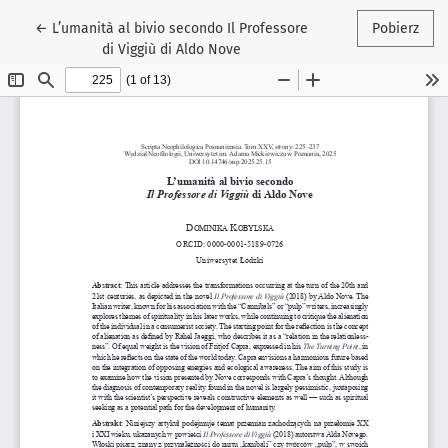
Wróć do szczegółów artykułu
←
L’umanità al bivio secondo Il Professore
Pobierz
di Viggiù di Aldo Nove