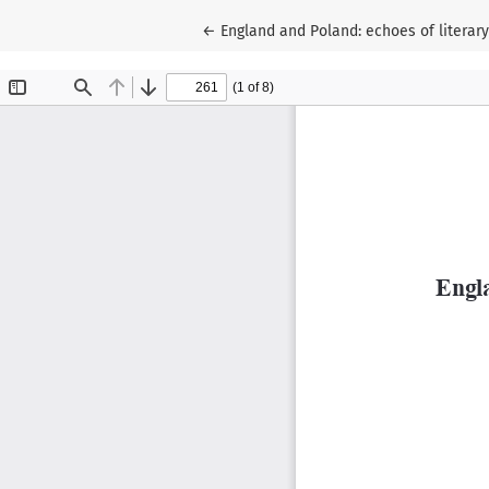
Wróć do szczegółów artykułu
←
England and Poland: echoes of literar